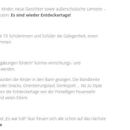
te Kinder, neue Gesichter sowie außerschulische Lernorte –
euten:
Es sind wieder Entdeckertage!
t 73 Schülerinnen und Schüler die Gelegenheit, einen
kommen.
gabungen fördern“ konnte einrichtungs- und
 werden.
urden die Kinder in den Bann gezogen. Die Bandbreite
nder Snacks, Orientierungslauf, Denksport … bis zu Opas
en die Entdeckertage von der Freiwilligen Feuerwehr
d vielen Eltern.
 „Es war toll!“ Nun freuen sich alle schon auf das nächste
e