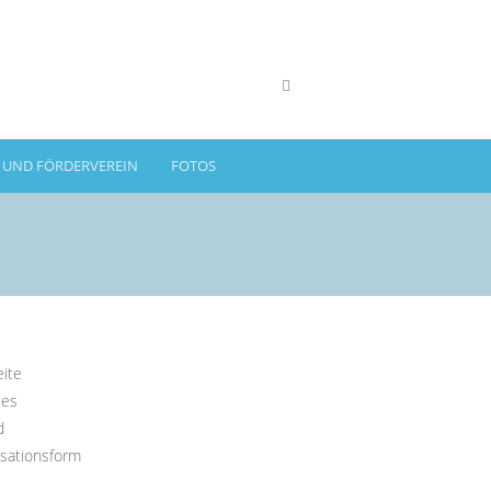
- UND FÖRDERVEREIN
FOTOS
eite
les
d
sationsform