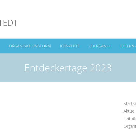
TEDT
ORGANISATIONSFORM
KONZEPTE
ÜBERGÄNGE
ELTERN
Entdeckertage 2023
Starts
Aktuel
Leitbil
Organi