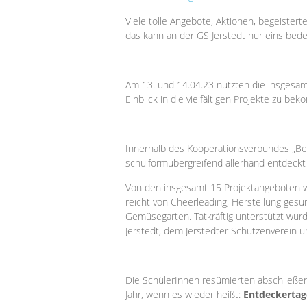
Viele tolle Angebote, Aktionen, begeister
das kann an der GS Jerstedt nur eins bed
Am 13. und 14.04.23 nutzten die insgesam
Einblick in die vielfältigen Projekte zu be
Innerhalb des Kooperationsverbundes „Be
schulformübergreifend allerhand entdeckt
Von den insgesamt 15 Projektangeboten w
reicht von Cheerleading, Herstellung gesu
Gemüsegarten. Tatkräftig unterstützt wurd
Jerstedt, dem Jerstedter Schützenverein un
Die SchülerInnen resümierten abschließend
Jahr, wenn es wieder heißt:
Entdeckertag