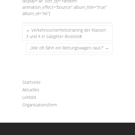
display=“all“ sort_by=“random“
animation_effect=“bounce“ album_title=“true“
album_id=“46″]
←
Verkehrssicherheitstraining der Klassen
3 und 4 in Salzgitter-Broistedt
„Wie oft fährt ein Rettungswagen raus?“
→
Startseite
Aktuelles
Leitbild
Organisationsform