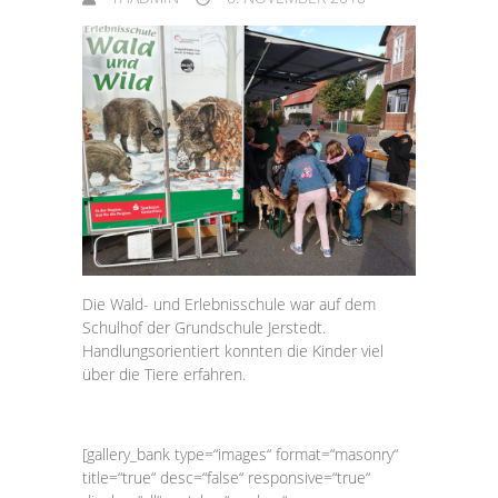
Die Wald- und Erlebnisschule war auf dem
Schulhof der Grundschule Jerstedt.
Handlungsorientiert konnten die Kinder viel
über die Tiere erfahren.
[gallery_bank type=“images“ format=“masonry“
title=“true“ desc=“false“ responsive=“true“