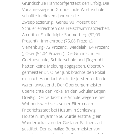
Grundschule Hahndorf/Jerstedt den Erfolg. Die
Vorjahressiegerin Grundschule Worthschule
schaffte in diesem Jahr nur die
Zweitplatzierung. Genau 90 Prozent der
Schüler erreichten das Freischwimmabzeichen.
An dritter Stelle folgte Sudmerberg (82,09
Prozent), Immenrode (75,68 Prozent),
Vienenburg (72 Prozent), Wiedelah (64 Pro­zent
), Oker (51,04 Prozent). Die Grundschulen
Goetheschule, Schillerschule und Jürgenohl
hatten kei­ne Meldung abgegeben. Oberbür­
germeister Dr. Oliver Junk brachte den Pokal
mit nach Hahndorf. Auch die Jerstedter Kinder
waren anwesend . Der Oberbürgermeister
über­reichte den Pokal an den Schüler Letjen
Dreißig. Der verlässt die Schule wegen eines
Wohnortswech­sels seiner Eltern nach
Friedrichsstadt bei Husum in Schleswig
Holstein. Im Jahr 1966 wurde erstmalig ein
Wanderpokal von der Goslarer Partnerstadt
gestiftet. Der damalige Bürgermeister von