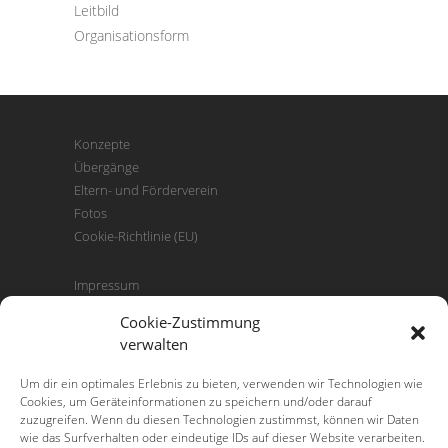
Leitbild
Organisationsform
Konzepte
Übergänge
Eltern- und Förderverein
Fotos
Cookie-Richtlinie (EU)
Impressum
Datenschutz
Cookie-Zustimmung
Kontakt
verwalten
Downloads
Um dir ein optimales Erlebnis zu bieten, verwenden wir Technologien wie
Cookies, um Geräteinformationen zu speichern und/oder darauf
Grundschule Jerstedt
zuzugreifen. Wenn du diesen Technologien zustimmst, können wir Daten
Kirchstraße 2
wie das Surfverhalten oder eindeutige IDs auf dieser Website verarbeiten.
38644 Goslar