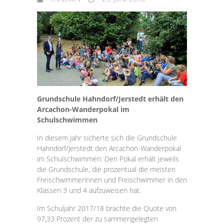
Grundschule Hahndorf/Jerstedt erhält den
Arcachon-Wanderpokal im
Schulschwimmen
In diesem Jahr si­cherte sich die Grundschule
Hahn­dorf/Jerstedt den Arcachon-Wan­derpokal
im Schulschwimmen. Den Pokal erhält jeweils
die Grundschu­le, die prozentual die meisten
Freischwimmerinnen und Freischwim­mer in den
Klassen 3 und 4 aufzu­weisen hat.
Im Schuljahr 2017/18 brachte die Quote von
97,33 Prozent der zu­ sammengelegten